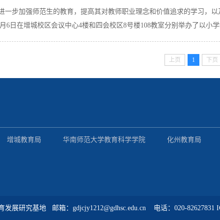
进一步加强师范生的教育，提高其对教师职业理念和价值追求的学习，以及引
6月6日在增城校区会议中心4楼和四会校区8号楼108教室分别举办了以小学教
上页
1
下页
增城教育局
华南师范大学教育科学学院
化州教育局
教育发展研究基地
邮箱：gdjcjy1212@gdhsc.edu.cn 电话：020-82627831