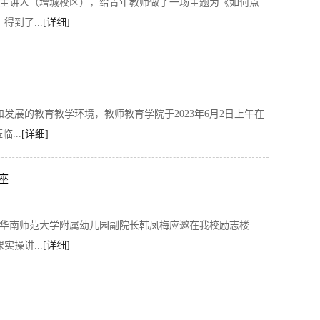
担任主讲人（增城校区），给青年教师做了一场主题为《如何点
到了...
[详细]
展的教育教学环境，教师教育学院于2023年6月2日上午在
...
[详细]
座
午，华南师范大学附属幼儿园副院长韩凤梅应邀在我校励志楼
操讲...
[详细]