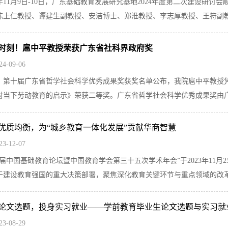
24年11月9日-10日，广东基础教育发展研究基地2024年度第二次建设
陈上仁教授、谭建生副教授、安洁博士、郑淮教授、李志厚教授、王符副教授
时刻！扈中平教授荣获广东省社科界政府奖
24-09-06
，第十届广东省哲学社会科学优秀成果奖获奖名单公布，我院扈中平教授
对当下劳动教育的启示》荣获二等奖。广东省哲学社会科学优秀成果奖由广东
优质均衡，为“城乡教育一体化发展”贡献华商智慧
23-12-07
三届中国基础教育论坛暨中国教育学会第三十五次学术年会”于2023年11月
于建设教育强国的重大决策部署，聚焦深化教育关键环节与重点领域的改革，
论文选题，投身实习就业——学前教育毕业生论文选题与实习就
23-08-29