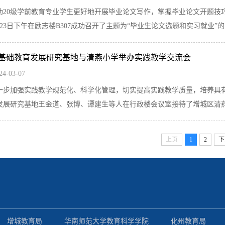
助20级学前教育专业学生更好地开展毕业论文写作，掌握毕业论文开题技巧
23日下午在励志楼B307成功召开了主题为“毕业生论文选题和实习就业”的讲
基础教育发展研究基地与清燕小学举办实践教学交流会
24-03-07
一步加强实践教学规范化、科学化管理，切实提高实践教学质量，培养具有较
发展研究基地王金道、张博、谭建生等人在行政楼会议室接待了增城区清燕小
上页
1
2
下
增城教育局
华南师范大学教育科学学院
化州教育局