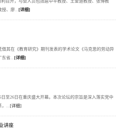
研讨会顺利召开，与会人员包括扈中平教授、王金道教授、张博教
、廖...
[详细]
凭借其在《教育研究》期刊发表的学术论文《马克思的劳动异
省...
[详细]
25日至26日在重庆盛大开幕。本次论坛的宗旨是深入落实党中
...
[详细]
业讲座