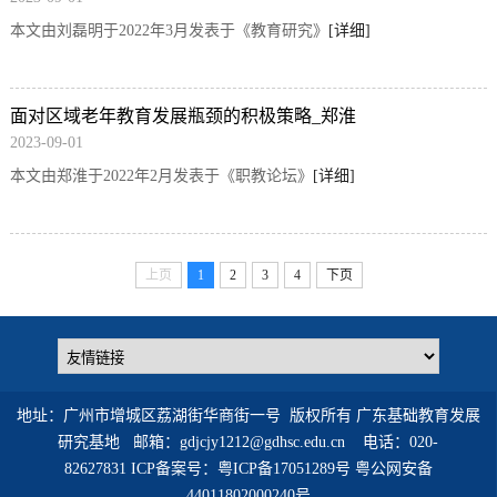
本文由刘磊明于2022年3月发表于《教育研究》
[详细]
面对区域老年教育发展瓶颈的积极策略_郑淮
2023-09-01
本文由郑淮于2022年2月发表于《职教论坛》
[详细]
上页
1
2
3
4
下页
地址：广州市增城区荔湖街华商街一号 版权所有 广东基础教育发展
研究基地
邮箱：gdjcjy1212@gdhsc.edu.cn 电话：020-
82627831
ICP备案号：粤ICP备17051289号 粤公网安备
44011802000240号